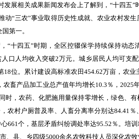
农村发展相关成果新闻发布会上了解到，“十四五”
推动“三农”事业取得历史性成就、农业农村发
全国第一。
，“十四五”时期，全区控辍保学持续保持动态
贫人口人均收入突破2万元。城乡居民人均可支配收
年的第18位。累计建设高标准农田454.62万亩，
农畜产品加工业总产值年均增长10.3％，202
。同时，农药、化肥施用量保持零增长，绿色、
，农村户厕普及率、人畜分离率分别达84.41％、9
661个，基层矛盾纠纷调处率达95.52％。
、市、县、乡四级5000余名农牧科技人员深化