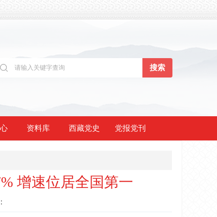
心
资料库
西藏党史
党报党刊
7% 增速位居全国第一
：