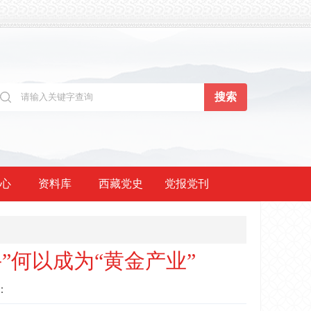
心
资料库
西藏党史
党报党刊
”何以成为“黄金产业”
：