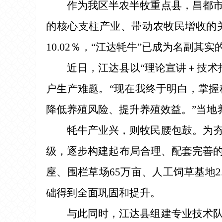
作为我区半农半牧重点县，昌都
的核心支柱产业、带动农牧民增收的关键
10.02％，“江达牦牛”已成为名副其实
近日，江达县以“理论宣讲＋技术
户生产难题。“现在我终于明白，掌
降低养殖风险、提升养殖效益。”当地
牦牛产业兴，则牧民腰包鼓。为
级，逐步构建起布局合理、配套完善的
座、围栏草场65万亩、人工饲草基地
础得到全面巩固和提升。
与此同时，江达县组建专业技术