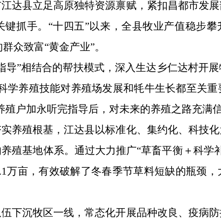
市江达县立足高原独特资源禀赋，紧扣昌都市发展
抓手。“十四五”以来，全县牧业产值稳步攀升，
的群众致富“黄金产业”。
指导”相结合的帮扶模式，深入生达乡仁达村开
握科学养殖技能对养殖场发展和牦牛生长都至关重
养殖户加永听完指导后，对未来的养殖之路充满
夯实养殖根基，江达县以标准化、集约化、科技化
养殖基地体系。通过大力推广“草畜平衡＋科学补饲
2.1万亩，有效破解了冬春季节草料短缺的瓶颈
队伍下沉牧区一线，常态化开展品种改良、疫病防