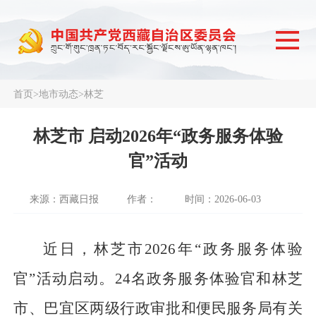
首页
>
地市动态
>
林芝
林芝市 启动2026年“政务服务体验
官”活动
来源：西藏日报
作者：
时间：2026-06-03
近日，林芝市2026年“政务服务体验
官”活动启动。24名政务服务体验官和林芝
市、巴宜区两级行政审批和便民服务局有关