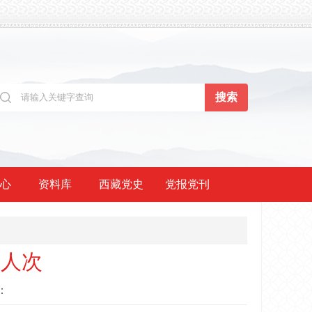
心
资料库
西藏党史
党报党刊
万人次
：