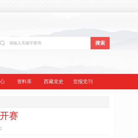
心
资料库
西藏党史
党报党刊
赛开赛
：