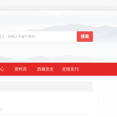
心
资料库
西藏党史
党报党刊
：