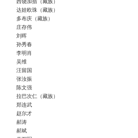
西饶加措（藏族）
达娃欧珠（藏族）
多布庆（藏族）
庄存伟
刘晖
孙秀春
李明肖
吴维
汪留国
张汝振
陈文强
拉巴次仁（藏族）
郑连武
赵尔才
郝涛
郝斌