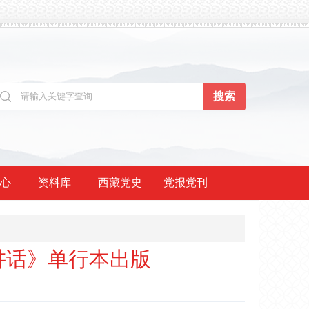
心
资料库
西藏党史
党报党刊
讲话》单行本出版
：