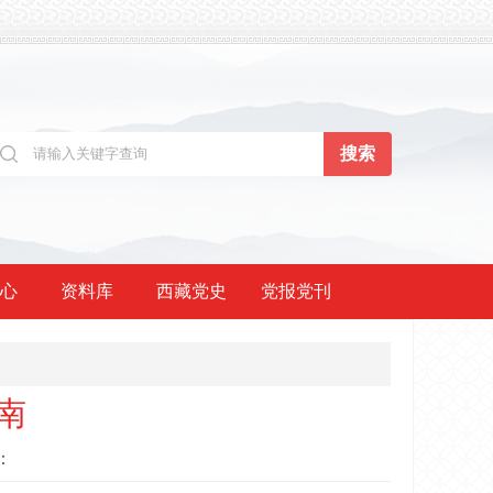
心
资料库
西藏党史
党报党刊
南
：