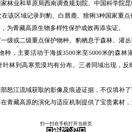
国家林业和草原局西南调查规划院、中国科学院昆
次在该区域记录到豹、白唇鹿、猞猁3种国家重点
围，为青藏高原生物多样性保护成效再添实证。
家一级或二级重点保护物种。豹栖息于森林、灌丛
种，主要活动于海拔3500米至5000米的森
针叶林到高寒荒漠均有分布。三者同域出现，反
南部怒江流域获取的影像及痕迹证据，不仅填补了
兽在青藏高原的演化与适应机制提供了宝贵素材，
扫一扫在手机打开当前页