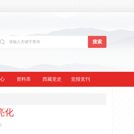
心
资料库
西藏党史
党报党刊
亮化
：