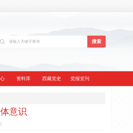
心
资料库
西藏党史
党报党刊
同体意识
：