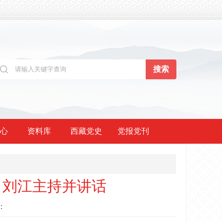
心
资料库
西藏党史
党报党刊
 刘江主持并讲话
：