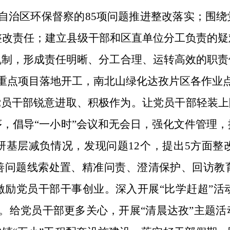
自治区环保督察的85项问题推进整改落实；围
整改责任；建立县级干部和区直单位分工负责的
机制，形成责任明晰、分工合理、运转高效的职责
级重点项目落地开工，南北山绿化达孜片区各作业
党员干部锐意进取、积极作为。让党员干部轻装上
，倡导“一小时”会议和无会日，强化文件管理
研基层减负情况，发现问题12个，提出5方面整
善问题线索处置、精准问责、澄清保护、回访教
励党员干部干事创业。深入开展“比学赶超”活
围。给党员干部更多关心，开展“清晨达孜”主题