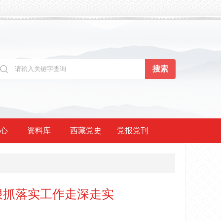
心
资料库
西藏党史
党报党刊
狠抓落实工作走深走实