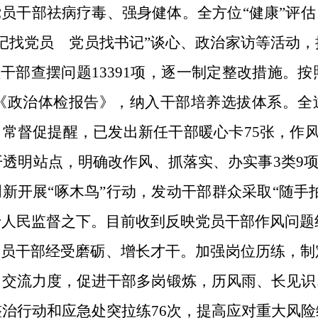
党员干部祛病疗毒、强身健体。全方位“健康”评估
记找党员 党员找书记”谈心、政治家访等活动
名党员干部查摆问题13391项，逐一制定整改措施
《政治体检报告》，纳入干部培养选拔体系。全过
日常督促提醒，已发出新任干部暖心卡75张，作风
透明站点，明确改作风、抓落实、办实事3类9项
新开展“啄木鸟”行动，发动干部群众采取“随手
人民监督之下。目前收到反映党员干部作风问题
党员干部经受磨砺、增长才干。加强岗位历练，
向交流力度，促进干部多岗锻炼，历风雨、长见识
治行动和应急处突拉练76次，提高应对重大风