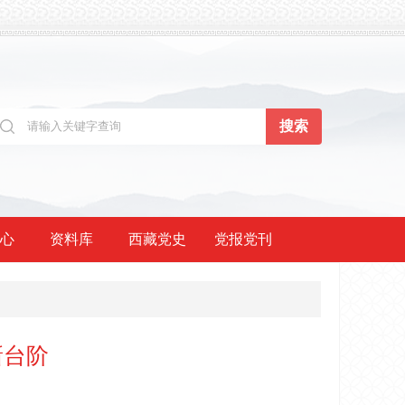
心
资料库
西藏党史
党报党刊
新台阶