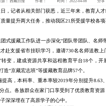
来源：
西藏日报
作者：
时间：
2022-04-08
分享
近日，记者从相关部门获悉，近三年来，教育人才
质量提升两大任务，推动我区21所受援学校各
团式援藏工作队进一步深化“团队带团队、名师
育人才赴支援省市挂职学习，邀请730名名师送
堂”转变，建成资源共享和远程教育平台18个，
，打造“京藏宏志班”等援藏教育品牌57个。
遍提高，本科率、重本率较2019年分别提升8.6
.5个百分点。各族群众在家门口享受到了优质教育
种子深深埋在了高原学子的心中。