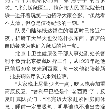
亮，今年只能给你们留一张‘黑乎乎’的合影
啦。”北京援藏医生、拉萨市人民医院院长任
轶一边开着玩笑一边招呼大家合影。“虽然看
不太清，但总是值得纪念的一刻。”
队员们陆续抵达暂住的酒店时已接近午
夜，折腾了大半天也没吃什么东西，酒店的
自助餐成为他们入藏后的第一餐。
北京市卫生健康委干部人事处副处长智
利平负责北京援藏医疗工作，从1999年起他
已前后30多次来到西藏，每一次他都陪着新
一批援藏医疗队员来到拉萨。
“大家晚上尽量少吃一点，吃太饱会加重
高原反应。”智利平已经是个“老西藏”了，反
复叮嘱队员们，“吃完饭大家赶紧回房间休
息，睡前一定要吸氧，明早谁也不准出去溜