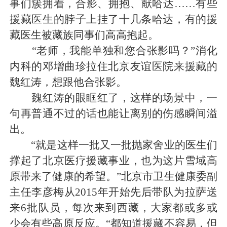
事们簇拥着，合影、拥抱、献哈达……有些
援藏医生的脖子上挂了十几条哈达，有的援
藏医生被藏族同事们高高抱起。
“老师，我能单独和您合张影吗？”消化
内科的邓增曲珍拉住北京友谊医院来援藏的
魏红涛，想跟他合张影。
魏红涛的眼眶红了，这样的场景中，一
句再普通不过的话也能让离别的伤感瞬间溢
出。
“就是这样一批又一批抛家舍业的医生们
撑起了北京医疗援藏事业，也为这片雪域高
原带来了健康的希望。”北京市卫生健康委副
主任李彦梅从2015年开始先后带队为拉萨送
来6批队员，每次来到西藏，大家都或多或
少会有些高原反应。“都知道援藏不容易，但