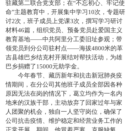
驻藏第二联合党支部；在“不忘初心、牢记使
命”主题教育中，开展集中学习10次，专题研
讨2次，班子成员上党课3次，撰写学习研讨
材料46篇，组织党员、预备党员赴爱国主义
教育基地——中共阿里分工委旧址参观；带
领党员到分公司驻村点——海拔4800米的革
吉县雄巴乡结克村开展结对帮扶活动，为雄
巴乡捐赠了15000元助学金。
今年春节、藏历新年和抗击新冠肺炎疫
情期间，在分公司其他班子成员全部因各种
原因无法在岗的情况下，葛立均作为一名内
地来的汉族干部，主动放弃了回家过年与家
人团聚的机会，独自一人坚守岗位，确保了
公司抗击疫情、维护稳定和经营业务工作的
正常开展。期间，他冒着严寒，克服缺氧，