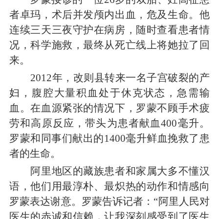
者卓玛，术后并发颅内出血，危及生命。他
连续三天三夜守护在病房，随时查看患者情
况，科学施救，最终从死亡线上将她拉了回
来。
2012年，改则县转来一名子宫破裂的产
妇，腹腔大量积血处于休克状态，急需输
血。在血源紧张的情况下，罗蒙不顾手术疲
劳和高原反应，带头为患者献血400毫升。
罗蒙和同事们献出的1400毫升鲜血挽救了患
者的生命。
阿里地区的藏族患者和家属大多不懂汉
语，他们用最淳朴、最炽热的动作和情感向
罗蒙表达谢意。罗蒙告诉记者：“阿里人民对
医生的赤诚和信赖，让我深刻感受到了医生