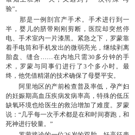
验”。
那是一例剖宫产手术。手术进行到一
半，婴儿的脐带刚刚剪断，医院却突然停
电、手术室内一片漆黑。紧急之下，罗蒙靠
着手电筒和手机发出的微弱亮光，继续剥离
胎盘、缝合……在内地只需30多分钟的手
术，罗蒙与同事们进行了3个多小时。最
终，他凭借精湛的技术确保了母婴平安。
阿里地区的产前检查普及率低，孕产妇
的妊娠期高血压疾病发病率高，特殊的低压
缺氧环境也给医生的救治增加了难度。罗蒙
说：“几乎每一次手术都是在和时间赛跑，和
死神进行较量。”
罗蒙接诊的一位26岁的双胎、妊高征患