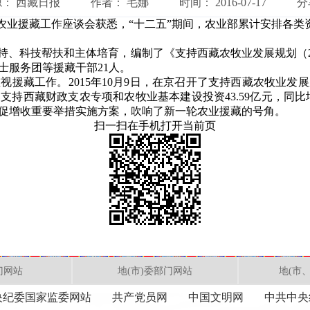
源：
西藏日报
作者：
毛娜
时间：
2016-07-17
分
业援藏工作座谈会获悉，“十二五”期间，农业部累计安排各类资金1
科技帮扶和主体培育，编制了《支持西藏农牧业发展规划（201
士服务团等援藏干部21人。
藏工作。2015年10月9日，在京召开了支持西藏农牧业发
西藏财政支农专项和农牧业基本建设投资43.59亿元，同比增加
促增收重要举措实施方案，吹响了新一轮农业援藏的号角。
扫一扫在手机打开当前页
门网站
地(市)委部门网站
地(市
央纪委国家监委网站
共产党员网
中国文明网
中共中央