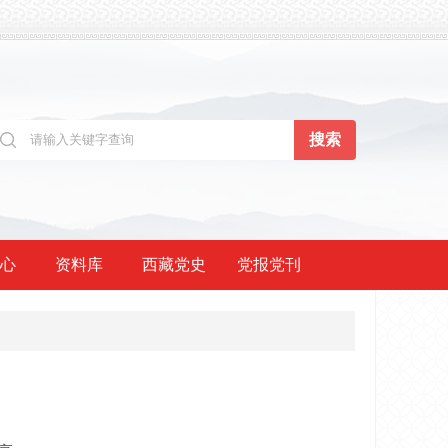
心
资料库
西藏党史
党报党刊